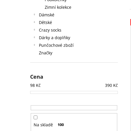
430 Kč
l
Zimní kolekce
Dámské
Dětské
Crazy socks
Dárky a doplňky
Punčochové zboží
Značky
Cena
98
Kč
390
Kč
Na skladě
100