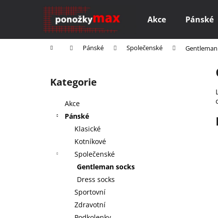
K
Přejít
na
o
Akce
Pánské
obsah
Zpět
Zpět
š
do
do
í
Domů
Pánské
Společenské
Gentleman
k
obchodu
obchodu
P
o
Kategorie
Přeskočit
s
kategorie
t
Akce
r
Pánské
a
Klasické
n
Kotníkové
n
Společenské
í
Gentleman socks
p
Dress socks
a
Sportovní
n
Zdravotní
M AKTIVE FOR ALL
e
Podkolenky