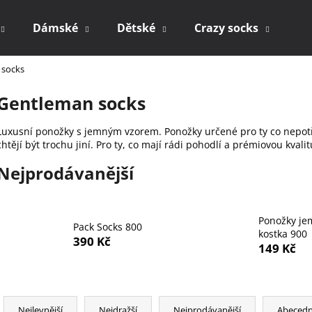
Dámské
Dětské
Crazy socks
Dá
 socks
Co potřebujete najít?
Gentleman socks
HLEDAT
Luxusní ponožky s jemným vzorem. Ponožky určené pro ty co nepotře
chtějí být trochu jiní.
Pro ty, co mají rádi pohodlí a prémiovou kvali
Nejprodávanější
Doporučujeme
Ponožky je
Pack Socks 800
kostka 900
390 Kč
149 Kč
Ř
PONOŽKY S PUNTÍKY 512
PACK SOCKS 32
Nejlevnější
Nejdražší
Nejprodávanější
Abeced