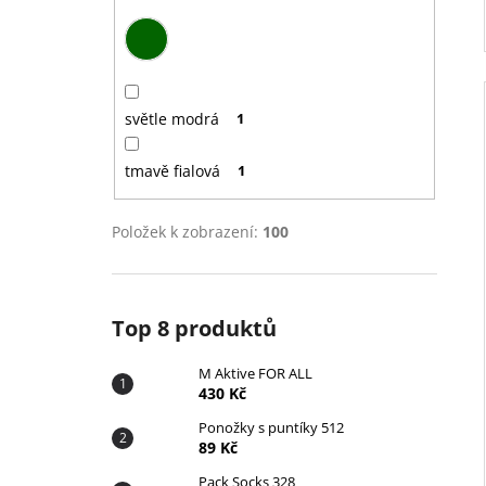
světle modrá
1
tmavě fialová
1
Položek k zobrazení:
100
Top 8 produktů
M Aktive FOR ALL
430 Kč
Ponožky s puntíky 512
89 Kč
Pack Socks 328