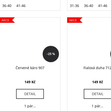
36-40
41-46
31-36
36-40
41-46
AKCE
AKCE
–25 %
Červené káro 907
Fialová duha 71
149 Kč
149 Kč
DETAIL
DETAIL
1 pár...
1 pár...