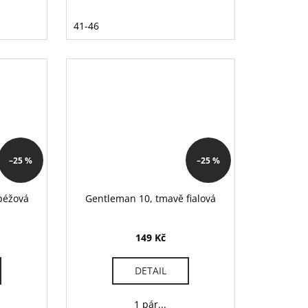
41-46
–25 %
–25 %
béžová
Gentleman 10, tmavě fialová
149 Kč
DETAIL
1 pár...