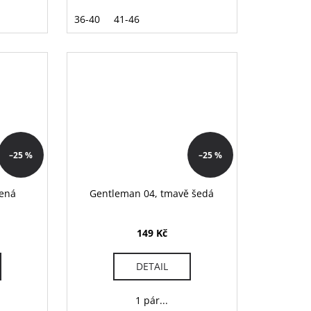
36-40
41-46
–25 %
–25 %
vená
Gentleman 04, tmavě šedá
149 Kč
DETAIL
1 pár...