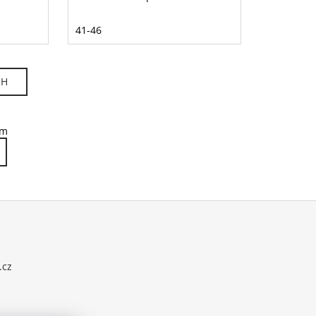
41-46
CH
em
.cz