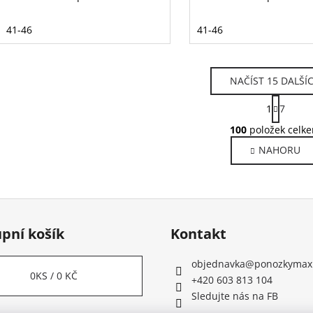
41-46
41-46
NAČÍST 15 DALŠÍ
S
1
7
t
O
r
100
položek celk
v
á
NAHORU
l
n
k
á
o
d
v
a
á
c
n
í
pní košík
Kontakt
í
p
r
objednavka
@
ponozkymax
v
0
KS /
0 KČ
+420 603 813 104
k
Sledujte nás na FB
y