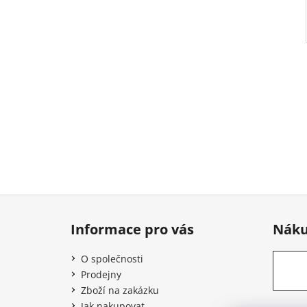
Z
á
Informace pro vás
Náku
p
a
O společnosti
t
Prodejny
í
Zboží na zakázku
Jak nakupovat