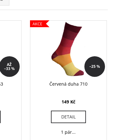
AKCE
AŽ
–25 %
–33 %
53
Červená duha 710
149 Kč
DETAIL
1 pár...