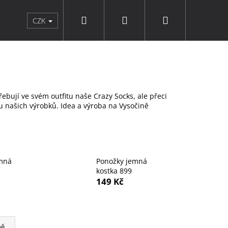
Hledat
Přihlášení
Nákupní
rky a doplňky
Punčochové zboží
Značky
CZK
košík
bují ve svém outfitu naše Crazy Socks, ale přeci
tu našich výrobků.
Idea a výroba na Vysočině
mná
Ponožky jemná
kostka 899
149 Kč
8
ně