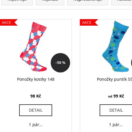
a
89 Kč
666 Kč
z
e
V
n
AKCE
AKCE
ý
í
p
p
i
r
s
o
p
d
r
–50 %
u
o
k
d
Ponožky kostky 148
Ponožky puntík 5
t
u
ů
k
98 Kč
99 Kč
od
t
ů
DETAIL
DETAIL
1 pár...
1 pár...