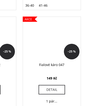
36-40
41-46
AKCE
–25 %
–25 %
2
Fialové káro 047
149 Kč
DETAIL
1 pár...