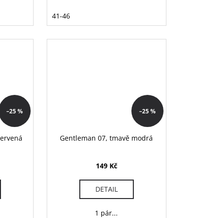
41-46
–25 %
–25 %
červená
Gentleman 07, tmavě modrá
149 Kč
DETAIL
1 pár...