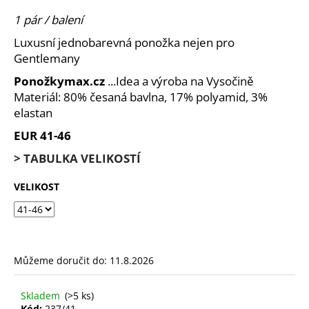
je
a
0,0
1 pár / balení
z
j
Luxusní jednobarevná ponožka nejen pro
5
í
hvězdiček.
Gentlemany
t
Ponožkymax.cz
...Idea a výroba na Vysočině
?
Materiál: 80% česaná bavlna, 17% polyamid, 3%
elastan
EUR 41-46
> TABULKA VELIKOSTÍ
HLEDAT
VELIKOST
D
o
p
Můžeme doručit do:
11.8.2026
o
r
u
Skladem
(>5 ks)
Kód:
237/41