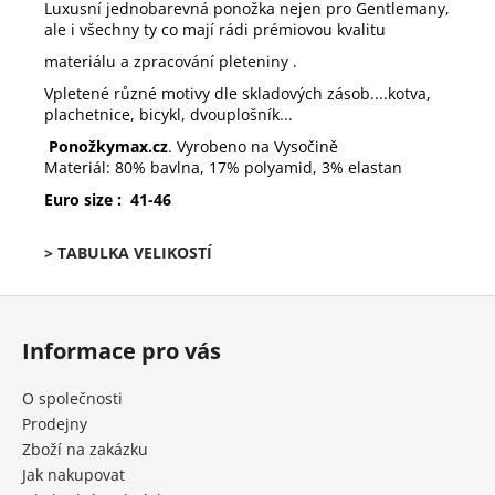
Luxusní jednobarevná ponožka nejen pro Gentlemany,
ale i všechny ty co mají rádi prémiovou kvalitu
materiálu a zpracování pleteniny .
Vpletené různé motivy dle skladových zásob....kotva,
plachetnice, bicykl, dvouplošník...
Ponožky
max
.cz
. Vyrobeno na Vysočině
Materiál: 80% bavlna, 17% polyamid, 3% elastan
Euro size : 41-46
> TABULKA VELIKOSTÍ
Z
á
Informace pro vás
p
a
O společnosti
t
Prodejny
í
Zboží na zakázku
Jak nakupovat