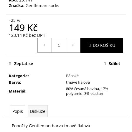
č
Značka:
Gentleman socks
u
j
e
–25 %
149 Kč
m
e
123,14 Kč bez DPH
Měrná
DO KOŠÍKU
cena:
M
-
TLAPKA
Zeptat se
Sdílet
430
Kč
Kategorie
:
Pánské
Barva
:
tmavě fialová
80% česaná bavlna, 17%
Materiál
:
polyamid, 3% elastan
Popis
Diskuze
Ponožky Gentleman barva tmavě fialová