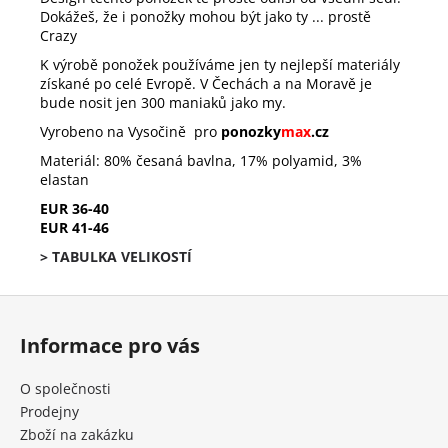
Dokážeš, že i ponožky mohou být jako ty ... prostě
Crazy
K výrobě ponožek používáme jen ty nejlepší materiály
získané po celé Evropě. V Čechách a na Moravě je
bude nosit jen 300 maniaků jako my.
Vyrobeno na Vysočině pro
ponozky
max
.cz
Materiál: 80% česaná bavlna, 17% polyamid, 3%
elastan
EUR 36-40
EUR 41-46
> TABULKA VELIKOSTÍ
Z
á
Informace pro vás
p
a
O společnosti
t
Prodejny
í
Zboží na zakázku