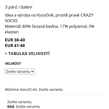
je
a
0,0
5 párů / balení
z
j
Idea a výroba na Vysočině, prostě pravé CRAZY
5
í
hvězdiček.
SOCKS
t
Materiál: 80% česaná bavlna, 17% polyamid, 3%
?
elastan
EUR 36-40
EUR 41-46
> TABULKA VELIKOSTÍ
HLEDAT
VELIKOST
D
o
p
Můžeme doručit do:
Zvolte variantu
o
r
Zvolte variantu
u
Kód:
Zvolte variantu