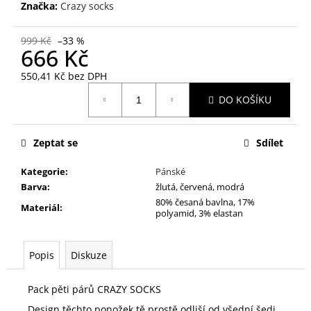
č
Značka:
Crazy socks
u
j
999 Kč
–33 %
e
666 Kč
m
550,41 Kč bez DPH
e
Měrná
DO KOŠÍKU
cena:
PACK
SOCKS
328
Zeptat se
Sdílet
666
Kategorie
:
Pánské
Kč
Barva
:
žlutá, červená, modrá
80% česaná bavlna, 17%
Materiál
:
polyamid, 3% elastan
Popis
Diskuze
Pack pěti párů CRAZY SOCKS
Design těchto ponožek tě prostě odliší od všední šedi.