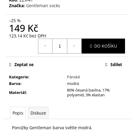
č
Značka:
Gentleman socks
u
j
e
–25 %
149 Kč
m
e
123,14 Kč bez DPH
Měrná
DO KOŠÍKU
cena:
TERMO
NORD
99
Zeptat se
Sdílet
Kč
Kategorie
:
Pánské
Barva
:
modrá
80% česaná bavlna, 17%
Materiál
:
polyamid, 3% elastan
Popis
Diskuze
Ponožky Gentleman barva světle modrá.