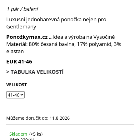
je
a
0,0
1 pár / balení
z
j
Luxusní jednobarevná ponožka nejen pro
5
í
hvězdiček.
Gentlemany
t
Ponožkymax.cz
...Idea a výroba na Vysočině
?
Materiál: 80% česaná bavlna, 17% polyamid, 3%
elastan
EUR 41-46
> TABULKA VELIKOSTÍ
HLEDAT
VELIKOST
D
o
p
Můžeme doručit do:
11.8.2026
o
r
u
Skladem
(>5 ks)
Kód:
229/41