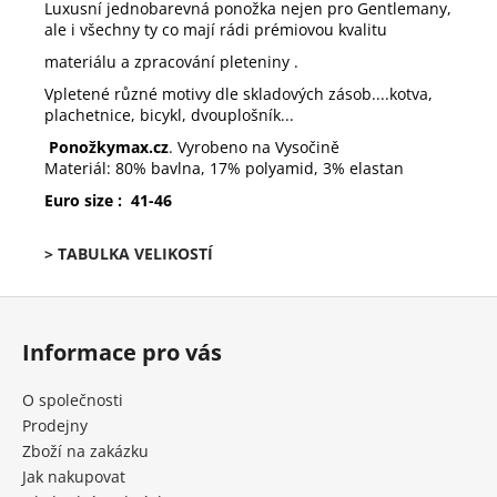
Luxusní jednobarevná ponožka nejen pro Gentlemany,
ale i všechny ty co mají rádi prémiovou kvalitu
materiálu a zpracování pleteniny .
Vpletené různé motivy dle skladových zásob....kotva,
plachetnice, bicykl, dvouplošník...
Ponožky
max
.cz
. Vyrobeno na Vysočině
Materiál: 80% bavlna, 17% polyamid, 3% elastan
Euro size : 41-46
> TABULKA VELIKOSTÍ
Z
á
Informace pro vás
p
a
O společnosti
t
Prodejny
í
Zboží na zakázku
Jak nakupovat