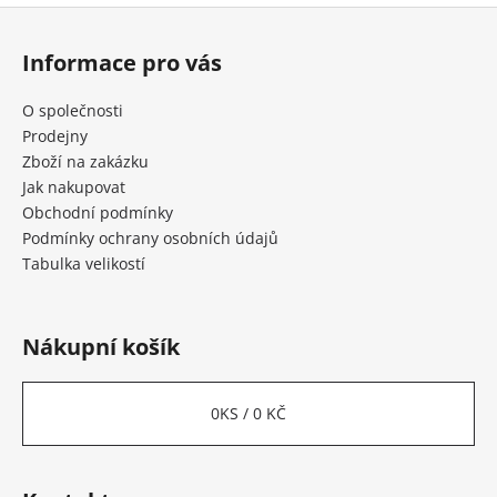
l
Z
á
á
d
Informace pro vás
p
a
c
a
O společnosti
í
t
Prodejny
p
í
Zboží na zakázku
r
Jak nakupovat
v
Obchodní podmínky
k
Podmínky ochrany osobních údajů
y
Tabulka velikostí
v
ý
p
i
Nákupní košík
s
u
0
KS /
0 KČ