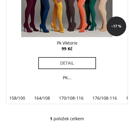
č
o
u
d
j
u
e
k
m
–17 %
t
e
ů
Pk Viktorie
99 Kč
M
AKTIVE
FOR
DETAIL
ALL
430
PK...
Kč
158/100
164/108
170/108-116
176/108-116
182
1
položek celkem
O
v