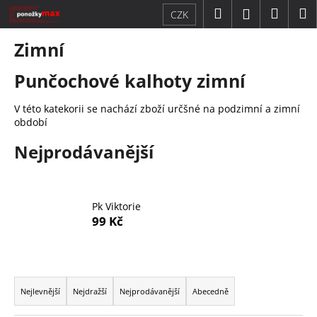
K
Přejít
Hledat
Náku
M
Přihlášení
CZK
na
o
obsah
Zpět
Zpět
košík
š
Zimní
í
C
Punčochové kalhoty zimní
k
o
V této katekorii se nachází zboží určšné na podzimní a zimní
p
období
o
t
Nejprodávanější
ř
e
b
Pk Viktorie
u
99 Kč
j
e
Ř
t
a
Nejlevnější
Nejdražší
Nejprodávanější
Abecedně
e
z
n