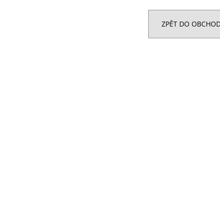
89 Kč
666 Kč
ZPĚT DO OBCHO