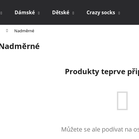
Dámské
Dětské
Crazy socks
Dá
Nadměrné
Co potřebujete najít?
Nadměrné
HLEDAT
Produkty teprve př
Doporučujeme
Můžete se ale podívat na os
PONOŽKY S PUNTÍKY 512
PACK SOCKS 32