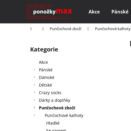
K
Přejít
na
o
Akce
Pánské
obsah
Zpět
Zpět
š
do
do
í
Domů
Punčochové zboží
Punčochové kalhoty
k
obchodu
obchodu
P
o
Kategorie
Přeskočit
s
kategorie
t
Akce
r
Pánské
a
Dámské
n
Dětské
n
Crazy socks
í
Dárky a doplňky
p
Punčochové zboží
a
Punčochové kalhoty
n
Hladké
M AKTIVE FOR ALL
e
Se vzorem