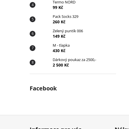
Termo NORD
99 Kč
Pack Socks 329
260 Kč
Zelený puntík 006
149 Kč
M - tlapka
430 Kč
Dárkový poukaz za 2500,-
2 500 Kč
Facebook
Z
á