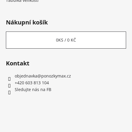
Tabulka velikostí
Nákupní košík
0
KS /
0 KČ
Kontakt
objednavka
@
ponozkymax.cz
+420 603 813 104
Sledujte nás na FB