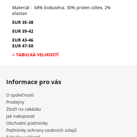
Materiál : 68% biobavlna, 30% prolen-siltex, 2%
elastan
EUR 35-38
EUR 39-42
EUR 43-46
EUR 47-50
> TABULKA VELIKOSTÍ
Z
á
Informace pro vás
p
a
O společnosti
t
Prodejny
í
Zboží na zakázku
Jak nakupovat
Obchodní podmínky
Podmínky ochrany osobních údajů