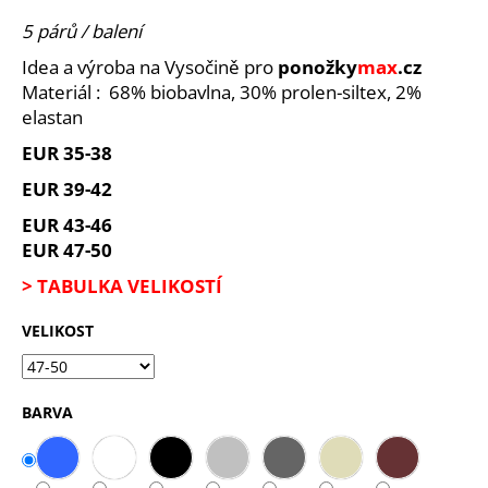
je
a
4,0
5 párů / balení
z
j
Idea a výroba na Vysočině pro
ponožky
max
.cz
5
í
hvězdiček.
Materiál : 68% biobavlna, 30% prolen-siltex, 2%
t
elastan
?
EUR 35-38
EUR 39-42
EUR 43-46
EUR 47-50
HLEDAT
> TABULKA VELIKOSTÍ
VELIKOST
D
o
p
BARVA
o
r
u