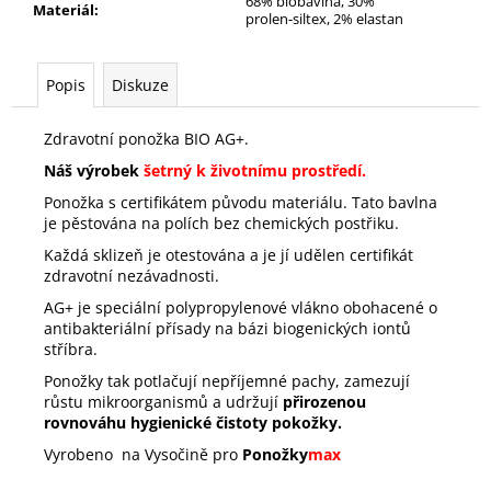
68% biobavlna, 30%
Materiál
:
prolen-siltex, 2% elastan
Popis
Diskuze
Zdravotní ponožka BIO AG+.
Náš výrobek
šetrný k životnímu prostředí.
Ponožka s certifikátem původu materiálu. Tato bavlna
je pěstována na polích bez chemických postřiku.
Každá sklizeň je otestována a je jí udělen certifikát
zdravotní nezávadnosti.
AG+ je speciální polypropylenové vlákno obohacené o
antibakteriální přísady na bázi biogenických iontů
stříbra.
Ponožky tak potlačují nepříjemné pachy, zamezují
růstu mikroorganismů a udržují
přirozenou
rovnováhu hygienické čistoty pokožky.
Vyrobeno na Vysočině pro
Ponožky
max