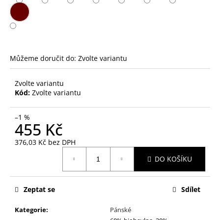
č
u
j
e
m
e
Můžeme doručit do:
Zvolte variantu
Zvolte variantu
M
AKTIVE
Kód:
Zvolte variantu
FOR
ALL
–1 %
430
455 Kč
Kč
376,03 Kč bez DPH
Měrná
DO KOŠÍKU
cena:
Zeptat se
Sdílet
Kategorie
:
Pánské