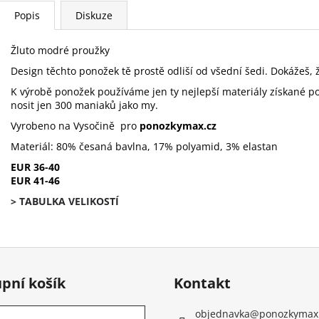
Popis
Diskuze
Žluto modré proužky
Design těchto ponožek tě prostě odliší od všední šedi. Dokážeš, ž
K výrobě ponožek používáme jen ty nejlepší materiály získané p
nosit jen 300 maniaků jako my.
Vyrobeno na Vysočině pro
ponozkymax.cz
Materiál: 80% česaná bavlna, 17% polyamid, 3% elastan
EUR 36-40
EUR 41-46
> TABULKA VELIKOSTÍ
pní košík
Kontakt
objednavka
@
ponozkymax