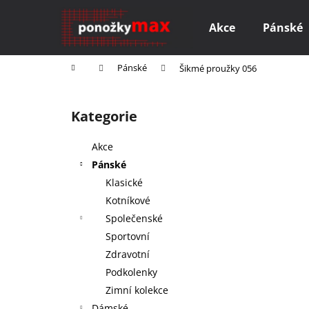
K
Přejít
na
o
Akce
Pánské
obsah
Zpět
Zpět
š
do
do
í
Domů
Pánské
Šikmé proužky 056
k
obchodu
obchodu
P
o
Kategorie
Přeskočit
s
kategorie
t
Akce
r
Pánské
a
Klasické
n
Kotníkové
n
Společenské
í
Sportovní
p
Zdravotní
a
Podkolenky
n
Zimní kolekce
M AKTIVE FOR ALL
e
Dámské