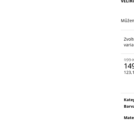
VELIK
89 Kč
260 Kč
Můžem
Zvolt
vari
199 
14
123,
Měr
cena
Kate
Barv
Mate