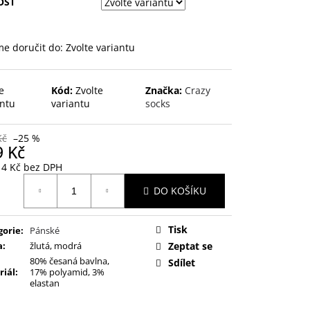
OST
e doručit do:
Zvolte variantu
e
Kód:
Zvolte
Značka:
Crazy
antu
variantu
socks
Kč
–25 %
9 Kč
14 Kč bez DPH
ná
DO KOŠÍKU
:
Tisk
gorie
:
Pánské
a
:
žlutá, modrá
Zeptat se
80% česaná bavlna,
Sdílet
riál
:
17% polyamid, 3%
elastan