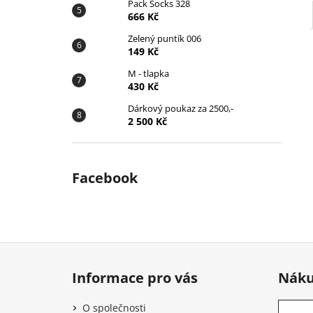
Pack Socks 328
666 Kč
Zelený puntík 006
149 Kč
M - tlapka
430 Kč
Dárkový poukaz za 2500,-
2 500 Kč
Facebook
Z
á
Informace pro vás
Náku
p
a
O společnosti