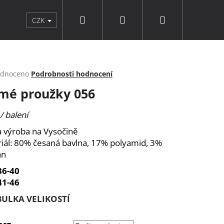
Hledat
Přihlášení
Nákupní
rky a doplňky
Punčochové zboží
Značky
CZK
košík
rné
dnoceno
Podrobnosti hodnocení
cení
mé proužky 056
ktu
/ balení
a výroba na Vysočině
ček.
iál: 80% česaná bavlna, 17% polyamid, 3%
an
36-40
41-46
BULKA VELIKOSTÍ
9