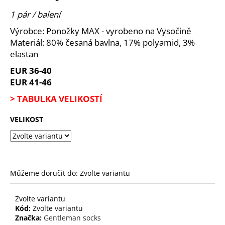
je
a
0,0
1 pár / balení
z
j
Výrobce: Ponožky MAX - vyrobeno na Vysočině
5
í
hvězdiček.
Materiál: 80% česaná bavlna, 17% polyamid, 3%
t
elastan
?
EUR 36-40
EUR 41-46
> TABULKA VELIKOSTÍ
HLEDAT
VELIKOST
D
o
Můžeme doručit do:
Zvolte variantu
p
o
Zvolte variantu
r
Kód:
Zvolte variantu
u
Značka:
Gentleman socks