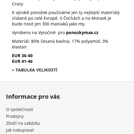
Crazy
K výrobě ponožek používáme jen ty nejlepší materiály
získané po celé Evropě. V Čechách a na Moravě je
bude nosit jen 300 maniaků jako my.
Vyrobeno na Vysočině pro
ponozkymax.cz
Materiál: 80% česaná bavlna, 17% polyamid, 3%
elastan
EUR 36-40
EUR 41-46
> TABULKA VELIKOSTÍ
Z
á
Informace pro vás
p
a
O společnosti
t
Prodejny
í
Zboží na zakázku
Jak nakupovat