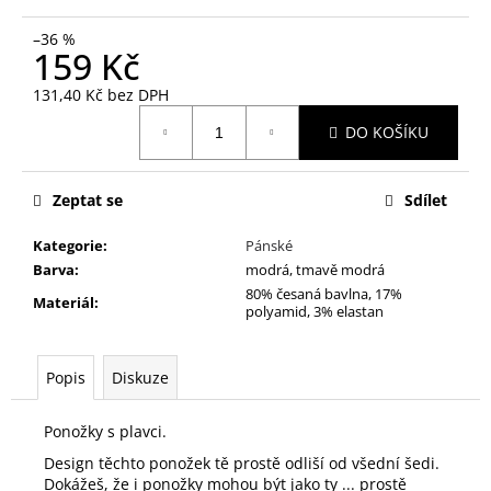
č
u
–36 %
j
159 Kč
e
131,40 Kč bez DPH
m
Měrná
e
DO KOŠÍKU
cena:
TERMO
Zeptat se
Sdílet
NORD
99
Kategorie
:
Pánské
Kč
Barva
:
modrá, tmavě modrá
80% česaná bavlna, 17%
Materiál
:
polyamid, 3% elastan
Popis
Diskuze
Ponožky s plavci.
Design těchto ponožek tě prostě odliší od všední šedi.
Dokážeš, že i ponožky mohou být jako ty ... prostě