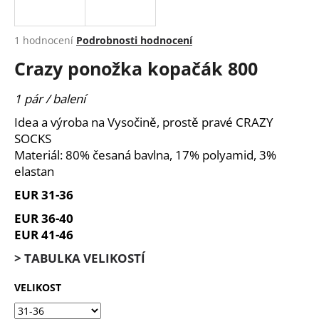
a
j
Průměrné
1 hodnocení
Podrobnosti hodnocení
í
hodnocení
Crazy ponožka kopačák 800
produktu
t
je
?
5,0
1 pár / balení
z
Idea a výroba na Vysočině, prostě pravé CRAZY
5
hvězdiček.
SOCKS
Materiál: 80% česaná bavlna, 17% polyamid, 3%
HLEDAT
elastan
EUR 31-36
EUR 36-40
D
EUR 41-46
o
p
> TABULKA VELIKOSTÍ
o
VELIKOST
r
u