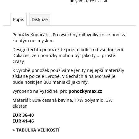
polyamid, 3% elastan
Popis
Diskuze
Ponožky Kopačák .. Pro všechny milovníky co se honí za
kulatým nesmyslem
Design těchto ponožek tě prostě odliší od všední šedi.
Dokážeš, že i ponožky mohou být jako ty ... prostě
Crazy
K výrobě ponožek používáme jen ty nejlepší materiály
získané po celé Evropě. V Čechách a na Moravě je
bude nosit jen 300 maniaků jako my.
Vyrobeno na Vysočině pro
ponozkymax.cz
Materiál: 80% česaná bavlna, 17% polyamid, 3%
elastan
EUR 36-40
EUR 41-46
> TABULKA VELIKOSTÍ