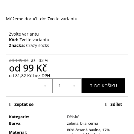
č
u
j
Můžeme doručit do:
Zvolte variantu
e
m
e
Zvolte variantu
Kód:
Zvolte variantu
Značka:
Crazy socks
M
-
od 149 Kč
až –33 %
TLAPKA
od
99 Kč
430
Kč
od
81,82 Kč
bez DPH
Měrná
DO KOŠÍKU
cena:
Zeptat se
Sdílet
Kategorie
:
Dětské
Barva
:
zelená, bílá, černá
80% česaná bavlna, 17%
Materiál
: