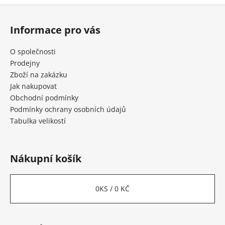
Z
á
Informace pro vás
p
a
O společnosti
t
Prodejny
í
Zboží na zakázku
Jak nakupovat
Obchodní podmínky
Podmínky ochrany osobních údajů
Tabulka velikostí
Nákupní košík
0
KS /
0 KČ