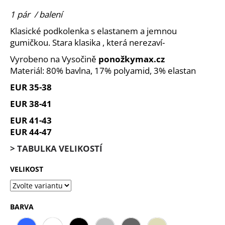
je
a
5,0
1 pár / balení
z
j
Klasické podkolenka s elastanem a jemnou
5
í
hvězdiček.
gumičkou. Stara klasika , která nerezaví-
t
Vyrobeno na Vysočině
ponožky
max.cz
?
Materiál: 80% bavlna, 17% polyamid, 3% elastan
EUR 35-38
EUR 38-41
HLEDAT
EUR 41-43
EUR 44-47
> TABULKA VELIKOSTÍ
D
VELIKOST
o
p
o
r
BARVA
u