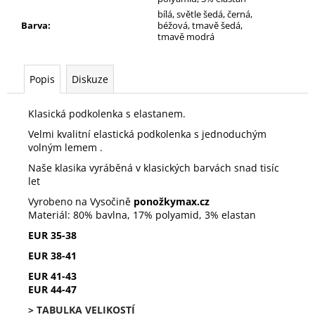
bílá, světle šedá, černá,
Barva
:
béžová, tmavě šedá,
tmavě modrá
Popis
Diskuze
Klasická podkolenka s elastanem.
Velmi kvalitní elastická podkolenka s jednoduchým
volným lemem .
Naše klasika vyráběná v klasických barvách snad tisíc
let
Vyrobeno na Vysočině
ponožky
max.cz
Materiál: 80% bavlna, 17% polyamid, 3% elastan
EUR 35-38
EUR 38-41
EUR 41-43
EUR 44-47
> TABULKA VELIKOSTÍ