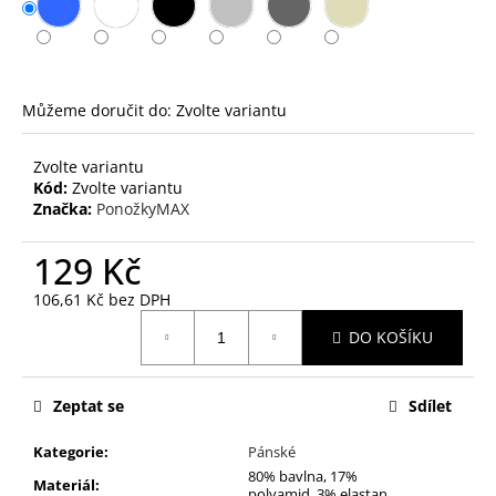
č
u
j
e
m
Můžeme doručit do:
Zvolte variantu
e
Zvolte variantu
Kód:
Zvolte variantu
PACK
SOCKS
Značka:
PonožkyMAX
329
260
129 Kč
Kč
106,61 Kč bez DPH
Měrná
DO KOŠÍKU
cena:
Zeptat se
Sdílet
Kategorie
:
Pánské
80% bavlna, 17%
Materiál
:
polyamid, 3% elastan