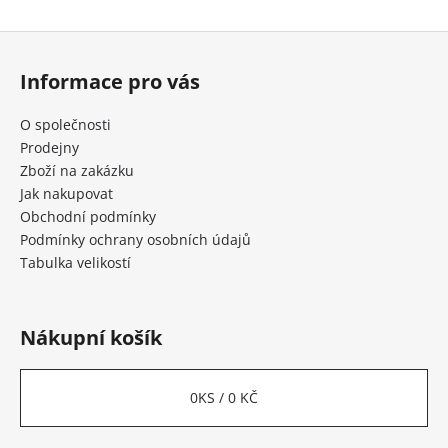
Z
á
Informace pro vás
p
a
O společnosti
t
Prodejny
í
Zboží na zakázku
Jak nakupovat
Obchodní podmínky
Podmínky ochrany osobních údajů
Tabulka velikostí
Nákupní košík
0
KS /
0 KČ