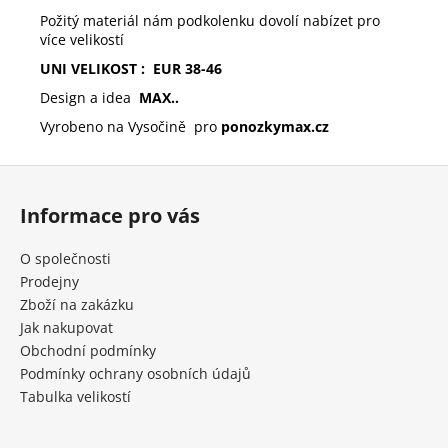
Požitý materiál nám podkolenku dovolí nabízet pro
více velikostí
UNI VELIKOST : EUR 38-46
Design a idea
MAX..
Vyrobeno na Vysočině pro
ponozky
max
.cz
Z
á
Informace pro vás
p
a
O společnosti
t
Prodejny
í
Zboží na zakázku
Jak nakupovat
Obchodní podmínky
Podmínky ochrany osobních údajů
Tabulka velikostí