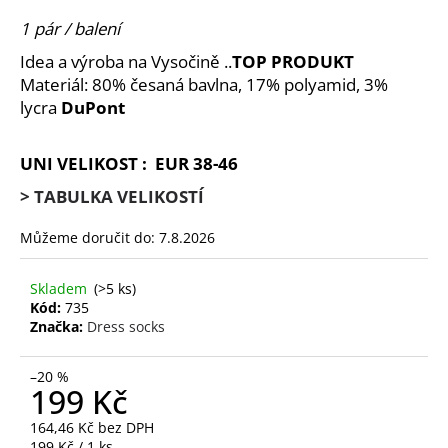
je
a
0,0
1 pár / balení
z
j
Idea a výroba na Vysočině ..
TOP PRODUKT
5
í
hvězdiček.
Materiál: 80% česaná bavlna, 17% polyamid, 3%
t
lycra
DuPont
?
UNI VELIKOST : EUR 38-46
> TABULKA VELIKOSTÍ
HLEDAT
Můžeme doručit do:
7.8.2026
Skladem
(>5 ks)
Kód:
735
D
Značka:
Dress socks
o
p
–20 %
o
199 Kč
r
u
164,46 Kč bez DPH
Měrná
199 Kč / 1 ks