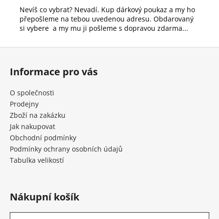
č
Nevíš co vybrat? Nevadí. Kup dárkový poukaz a my ho
u
přepošleme na tebou uvedenou adresu. Obdarovaný
j
si vybere a my mu ji pošleme s dopravou zdarma...
e
m
Z
e
á
Informace pro vás
p
PACK
a
SOCKS
O společnosti
328
t
Prodejny
í
666
Zboží na zakázku
Kč
Jak nakupovat
Obchodní podmínky
Podmínky ochrany osobních údajů
Tabulka velikostí
Nákupní košík