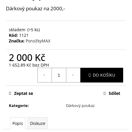
je
R
a
0,0
Dárkový poukaz na 2000,-
z
j
M
5
í
hvězdiček.
A
t
skladem
(>5 ks)
Kód:
1121
?
Značka:
PonožkyMAX
2 000 Kč
1 652,89 Kč bez DPH
HLEDAT
Měrná
DO KOŠÍKU
cena:
D
Zeptat se
Sdílet
o
Kategorie
:
Dárkový poukaz
p
o
r
Popis
Diskuze
u