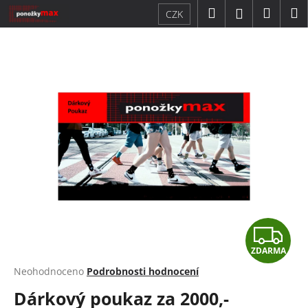
K
Přejít
Hledat
Náku
M
Přihlášení
CZK
na
o
obsah
Zpět
Zpět
košík
š
í
C
k
o
p
o
t
ř
e
b
u
Z
j
e
ZDARMA
D
t
Průměrné
Neohodnoceno
Podrobnosti hodnocení
hodnocení
e
A
Dárkový poukaz za 2000,-
produktu
n