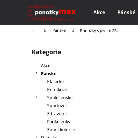
K
Přejít
na
o
Akce
Pánské
obsah
Zpět
Zpět
š
do
do
í
Domů
Pánské
Ponožky s pivem 264
k
obchodu
obchodu
P
o
Kategorie
Přeskočit
s
kategorie
t
Akce
r
Pánské
a
Klasické
n
Kotníkové
n
Společenské
í
Sportovní
p
Zdravotní
a
Podkolenky
n
Zimní kolekce
M AKTIVE FOR ALL
e
Dámské