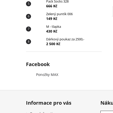
Pack Socks 328
666 Kč
Zelený puntík 006
149 Kč
M - tlapka
430 Kč
Dárkový poukaz za 2500,-
2 500 Kč
Facebook
Ponožky MAX
Z
á
Informace pro vás
Náku
p
a