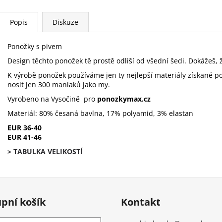
Popis
Diskuze
Ponožky s pivem
Design těchto ponožek tě prostě odliší od všední šedi. Dokážeš, ž
K výrobě ponožek používáme jen ty nejlepší materiály získané p
nosit jen 300 maniaků jako my.
Vyrobeno na Vysočině pro
ponozkymax.cz
Materiál: 80% česaná bavlna, 17% polyamid, 3% elastan
EUR 36-40
EUR 41-46
> TABULKA VELIKOSTÍ
pní košík
Kontakt