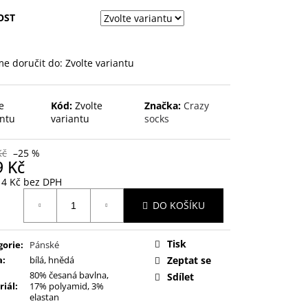
OST
e doručit do:
Zvolte variantu
e
Kód:
Zvolte
Značka:
Crazy
antu
variantu
socks
Kč
–25 %
9 Kč
14 Kč bez DPH
ná
DO KOŠÍKU
:
Tisk
gorie
:
Pánské
a
:
bílá, hnědá
Zeptat se
80% česaná bavlna,
Sdílet
riál
:
17% polyamid, 3%
elastan