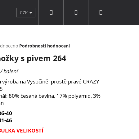
Hledat
Přihlášení
Nákupní
rky a doplňky
Punčochové zboží
Značky
CZK
košík
rné
dnoceno
Podrobnosti hodnocení
cení
ožky s pivem 264
ktu
/ balení
a výroba na Vysočině, prostě pravé CRAZY
ček.
S
iál: 80% česaná bavlna, 17% polyamid, 3%
an
36-40
41-46
BULKA VELIKOSTÍ
9