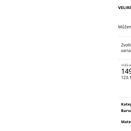
89 Kč
260 Kč
VELIK
Můžem
Zvolt
vari
199 
14
123,
Měr
cena
Kate
Barv
Mate