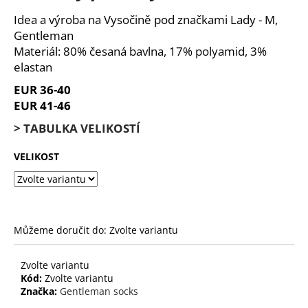
je
a
0,0
Idea a výroba na Vysočině pod značkami Lady - M,
z
j
Gentleman
5
í
Materiál: 80% česaná bavlna, 17% polyamid, 3%
hvězdiček.
elastan
t
?
EUR 36-40
EUR 41-46
> TABULKA VELIKOSTÍ
VELIKOST
HLEDAT
D
Můžeme doručit do:
Zvolte variantu
o
p
o
Zvolte variantu
r
Kód:
Zvolte variantu
Značka:
Gentleman socks
u