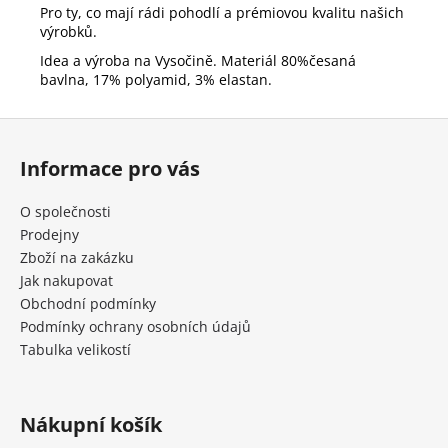
Pro ty, co mají rádi pohodlí a prémiovou kvalitu našich
výrobků.
Idea a výroba na Vysočině.
Materiál 80%česaná
bavlna, 17% polyamid, 3% elastan.
Z
á
Informace pro vás
p
a
O společnosti
t
Prodejny
í
Zboží na zakázku
Jak nakupovat
Obchodní podmínky
Podmínky ochrany osobních údajů
Tabulka velikostí
Nákupní košík