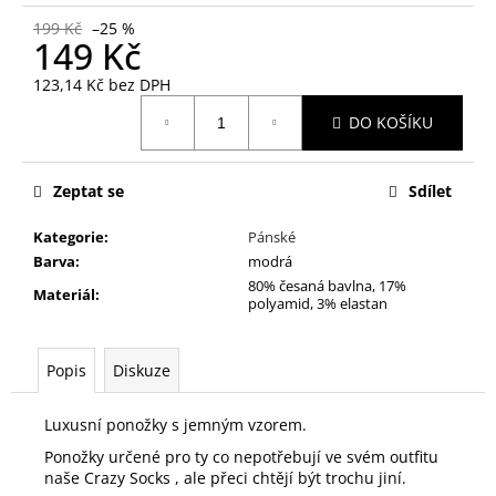
č
u
199 Kč
–25 %
149 Kč
j
e
123,14 Kč bez DPH
m
Měrná
e
DO KOŠÍKU
cena:
DÁRKOVÝ
Zeptat se
Sdílet
POUKAZ
ZA
Kategorie
:
Pánské
2500,-
Barva
:
modrá
2
80% česaná bavlna, 17%
500
Materiál
:
polyamid, 3% elastan
Kč
Popis
Diskuze
Luxusní ponožky s jemným vzorem.
Ponožky určené pro ty co nepotřebují ve svém outfitu
naše Crazy Socks , ale přeci chtějí být trochu jiní.