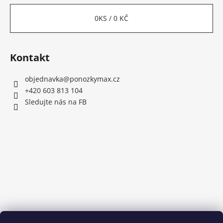
0
KS /
0 KČ
Kontakt
objednavka
@
ponozkymax.cz
+420 603 813 104
Sledujte nás na FB