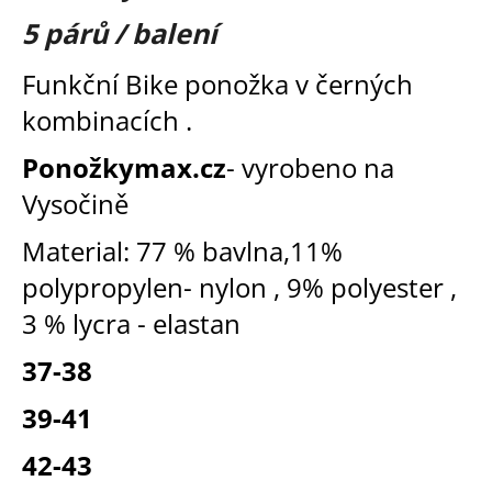
je
a
0,0
5 párů / balení
z
j
5
Funkční Bike ponožka v černých
í
hvězdiček.
t
kombinacích .
?
Ponožkymax.cz
- vyrobeno na
Vysočině
Material: 77 % bavlna,11%
HLEDAT
polypropylen- nylon , 9% polyester ,
3 % lycra - elastan
D
37-38
o
p
39-41
o
r
42-43
u