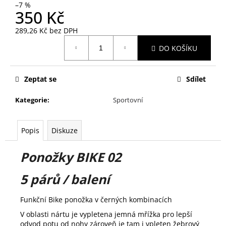
–7 %
350 Kč
289,26 Kč bez DPH
Měrná
DO KOŠÍKU
cena:
Zeptat se
Sdílet
Kategorie
:
Sportovní
Popis
Diskuze
Ponožky BIKE 02
5 párů / balení
Funkční Bike ponožka v černých kombinacích
V oblasti nártu je vypletena jemná mřížka pro lepší
odvod potu od nohy zároveň je tam i vpleten žebrový