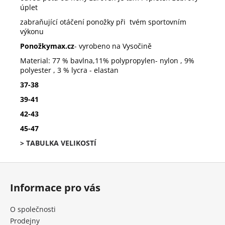
úplet
zabraňující otáčení ponožky při tvém sportovním
výkonu
Ponožkymax.cz
- vyrobeno na Vysočině
Material: 77 % bavlna,11% polypropylen- nylon , 9%
polyester , 3 % lycra - elastan
37-38
39-41
42-43
45-47
> TABULKA VELIKOSTÍ
Z
á
Informace pro vás
p
a
O společnosti
t
Prodejny