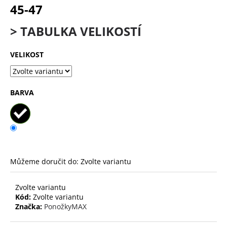
č
45-47
u
j
> TABULKA VELIKOSTÍ
e
m
VELIKOST
e
DÁRKOVÝ
BARVA
POUKAZ
ZA
2500,-
2
500
Kč
Můžeme doručit do:
Zvolte variantu
Zvolte variantu
Kód:
Zvolte variantu
Značka:
PonožkyMAX