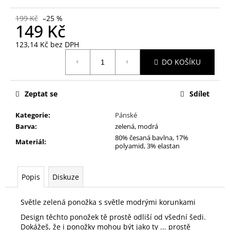
č
u
199 Kč
–25 %
j
149 Kč
e
123,14 Kč bez DPH
m
Měrná
e
DO KOŠÍKU
cena:
TERMO
Zeptat se
Sdílet
NORD
99
Kategorie
:
Pánské
Kč
Barva
:
zelená, modrá
80% česaná bavlna, 17%
Materiál
:
polyamid, 3% elastan
Popis
Diskuze
Světle zelená ponožka s světle modrými korunkami
Design těchto ponožek tě prostě odliší od všední šedi.
Dokážeš, že i ponožky mohou být jako ty ... prostě