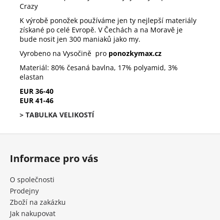
Crazy
K výrobě ponožek používáme jen ty nejlepší materiály
získané po celé Evropě. V Čechách a na Moravě je
bude nosit jen 300 maniaků jako my.
Vyrobeno na Vysočině pro
ponozkymax.cz
Materiál: 80% česaná bavlna, 17% polyamid, 3%
elastan
EUR 36-40
EUR 41-46
> TABULKA VELIKOSTÍ
Z
á
Informace pro vás
p
a
O společnosti
t
Prodejny
í
Zboží na zakázku
Jak nakupovat