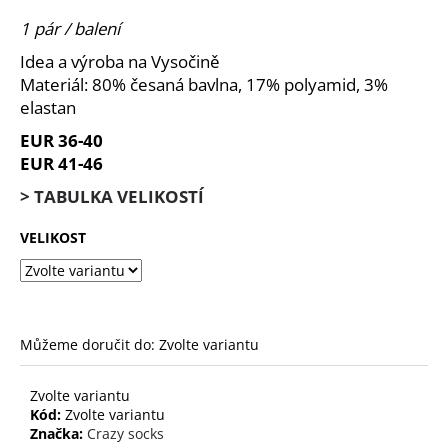
je
a
0,0
1 pár / balení
z
j
Idea a výroba na Vysočině
5
í
hvězdiček.
Materiál: 80% česaná bavlna, 17% polyamid, 3%
t
elastan
?
EUR 36-40
EUR 41-46
> TABULKA VELIKOSTÍ
HLEDAT
VELIKOST
D
o
Můžeme doručit do:
Zvolte variantu
p
o
Zvolte variantu
r
Kód:
Zvolte variantu
u
Značka:
Crazy socks