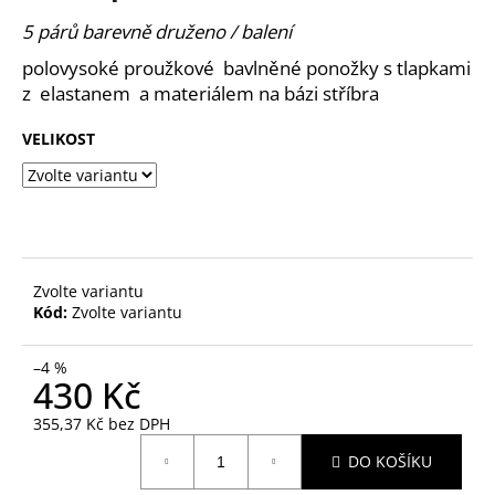
je
a
0,0
5 párů barevně druženo / balení
z
j
polovysoké proužkové bavlněné ponožky s tlapkami
5
í
hvězdiček.
z elastanem a materiálem na bázi stříbra
t
?
VELIKOST
HLEDAT
Zvolte variantu
Kód:
Zvolte variantu
D
–4 %
o
430 Kč
p
o
355,37 Kč bez DPH
Měrná
r
DO KOŠÍKU
cena:
u