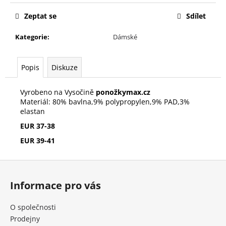
č
u
Zeptat se
Sdílet
j
e
Kategorie
:
Dámské
m
e
Popis
Diskuze
DÁRKOVÝ
Vyrobeno na Vysočině
ponožky
max.cz
POUKAZ
Materiál: 80% bavlna,9% polypropylen,9% PAD,3%
ZA
elastan
2500,-
2
EUR 37-38
500
EUR 39-41
Kč
Z
á
Informace pro vás
p
a
O společnosti
t
Prodejny